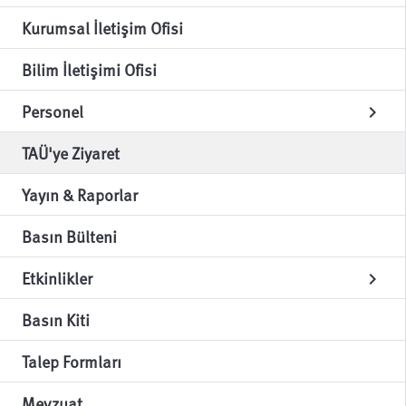
Kurumsal İletişim Ofisi
Bilim İletişimi Ofisi
Personel
chevron_right
TAÜ'ye Ziyaret
Yayın & Raporlar
Basın Bülteni
Etkinlikler
chevron_right
Basın Kiti
Talep Formları
Mevzuat